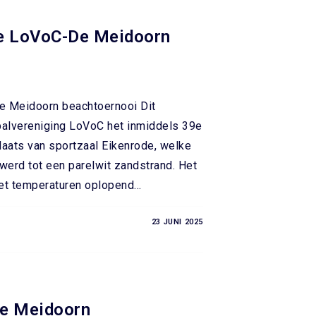
9e LoVoC-De Meidoorn
e Meidoorn beachtoernooi Dit
alvereniging LoVoC het inmiddels 39e
laats van sportzaal Eikenrode, welke
erd tot een parelwit zandstrand. Het
met temperaturen oplopend…
23 JUNI 2025
e Meidoorn