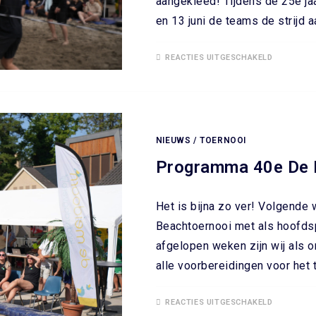
aangekleed! Tijdens de 25e ja
en 13 juni de teams de strijd
REACTIES UITGESCHAKELD
NIEUWS
/
TOERNOOI
Programma 40e De 
Het is bijna zo ver! Volgende
Beachtoernooi met als hoofd
afgelopen weken zijn wij als 
alle voorbereidingen voor het t
REACTIES UITGESCHAKELD