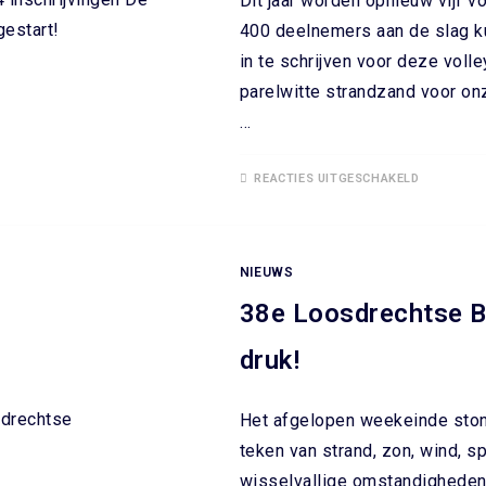
Dit jaar worden opnieuw vijf 
400 deelnemers aan de slag ku
in te schrijven voor deze vol
parelwitte strandzand voor on
…
REACTIES UITGESCHAKELD
NIEUWS
38e Loosdrechtse 
druk!
Het afgelopen weekeinde ston
teken van strand, zon, wind, sp
wisselvallige omstandigheden