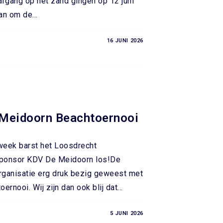
argang op het zand gingen op 12 juni
 aan om de…
16 JUNI 2026
Meidoorn Beachtoernooi
 week barst het Loosdrecht
sponsor KDV De Meidoorn los!De
organisatie erg druk bezig geweest met
oernooi. Wij zijn dan ook blij dat…
5 JUNI 2026